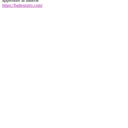
apprendre la batterie
https://batteurpro.com/
annuairearticles.com